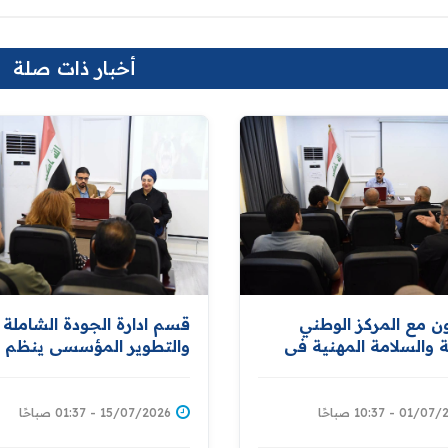
أخبار ذات صلة
ون مع المركز الوطني
قسم ادارة الجودة الشاملة
والسلامة المهنية في
والتطوير المؤسسي ينظم 
العمل .. ‏قسم ادارة الجودة
توعوية حول الامراض
ة والتطوير المؤسسي
الفايروسية المعدية وسبل
ورشة خاصة بحوادث
الوقاية منها
01 - 10:37 صباحًا
15/07/2026 - 01:37 صباحًا
ات العمل