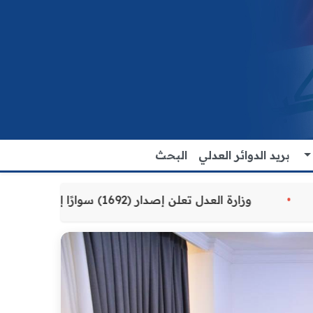
بريد الدوائر العدلي
البحث
دمة للمواطنين
وزارة العدل تعلن إصدار (1692) سوارًا إلكترونيًا لنزلاء سجن الناصرية المركزي لتنظيم التعاملات المالية داخل المؤسسات الإصلاحية