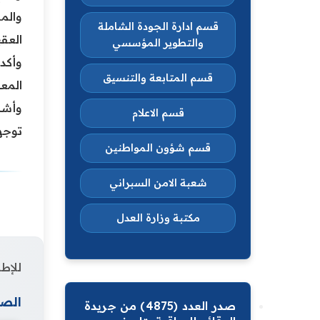
والم
قسم ادارة الجودة الشاملة
العق
والتطوير المؤسسي
وأكد
قسم المتابعة والتنسيق
المعا
وأشار
قسم الاعلام
توجها
قسم شؤون المواطنين
شعبة الامن السبراني
مكتبة وزارة العدل
للإطل
الصف
صدر العدد (4875) من جريدة