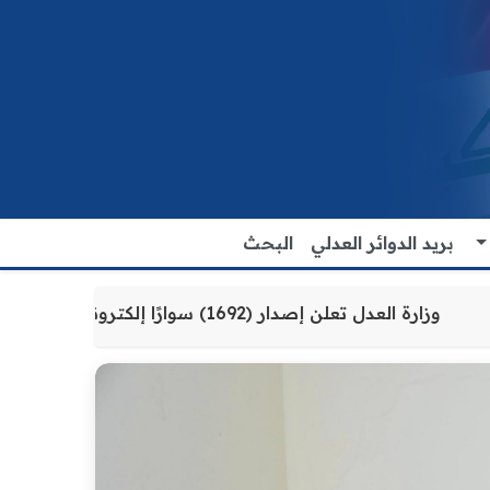
بريد الدوائر العدلي
البحث
للمواطنين
وزارة العدل تعلن إصدار (1692) سوارًا إلكترونيًا لنزلاء سجن الناصرية المركزي لتنظيم التعاملات المالية داخل المؤسسات الإصلاحية