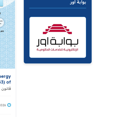
بوابة اور
nergy
3) of
2016
قانون ه
/07/2026