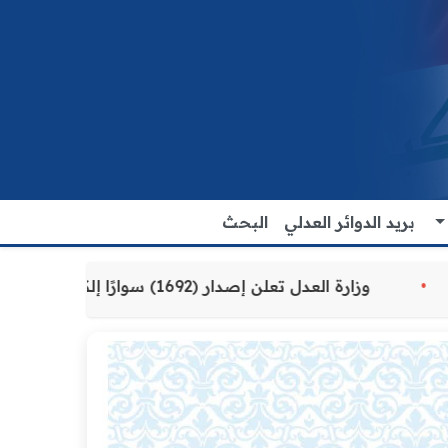
بريد الدوائر العدلي
البحث
ة المقدمة للمواطنين
وزارة العدل تعلن إصدار (1692) سوارًا إلكترونيًا لنزلاء سجن الناصرية المركزي لتنظيم التعاملات المالية داخل المؤسسات الإصلاحية