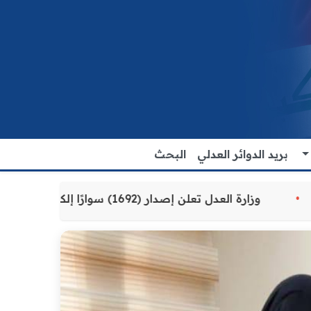
بريد الدوائر العدلي
البحث
دمة للمواطنين
وزارة العدل تعلن إصدار (1692) سوارًا إلكترونيًا لنزلاء سجن الناصرية المركزي لتنظيم التعاملات المالية داخل المؤسسات الإصلاحية