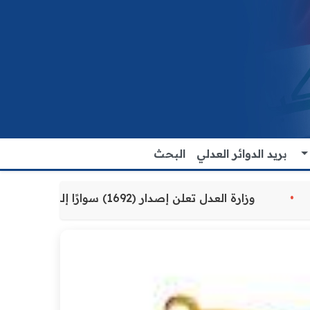
بريد الدوائر العدلي
البحث
ة للمواطنين
وزارة العدل تعلن إصدار (1692) سوارًا إلكترونيًا لنزلاء سجن الناصرية المركزي لتنظيم التعاملات المالية داخل المؤسسات الإصلاحية