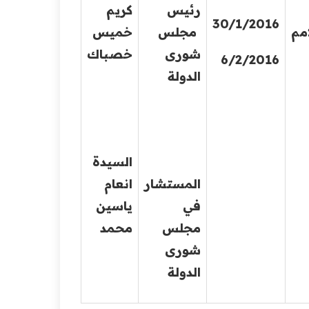
رئيس
كريم
30/1/2016
امم
مجلس
خميس
شورى
خصباك
6/2/2016
الدولة
السيدة
المستشار
انعام
في
ياسين
مجلس
محمد
شورى
الدولة