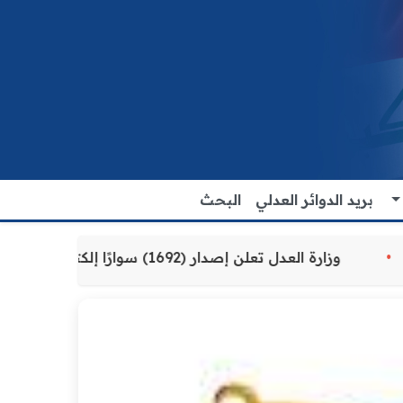
بريد الدوائر العدلي
البحث
ة للمواطنين
وزارة العدل تعلن إصدار (1692) سوارًا إلكترونيًا لنزلاء سجن الناصرية المركزي لتنظيم التعاملات المالية داخل المؤسسات الإصلاحية