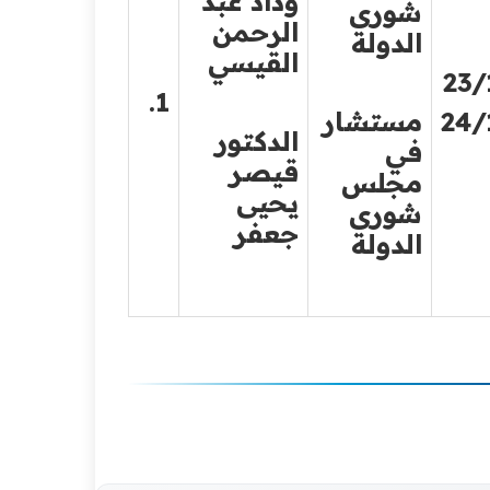
وداد عبد
شورى
الرحمن
الدولة
القيسي
23/
1.
24/
مستشار
الدكتور
في
قيصر
مجلس
يحيى
شورى
جعفر
الدولة