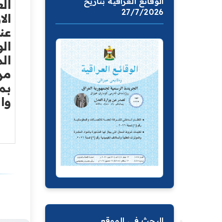
الوقائع العراقية بتاريخ
ال
27/7/2026
ال
عن
ال
الم
مر
بم
وال
البحث في الموقع