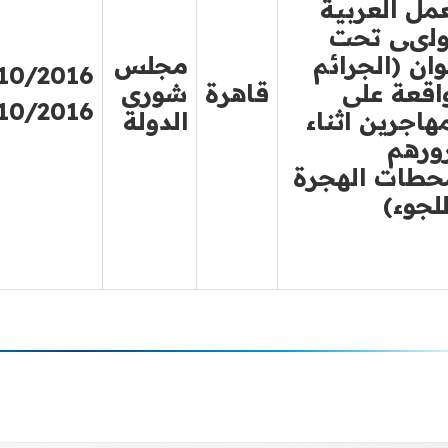
عمل العربية
اولىى تحت
وان (الجرائم
مجلس
10/2016
واقعة على
قاهرة
شورى
10/2016
هاجرين اثناء
الدولة
ورهم
حطات الهجرة
لجوء)