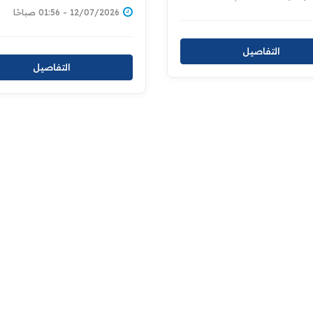
ين للعقارات إسناداً لمبادرة
للاراضي ومالكيها دعما لمبا
12/07/2026 - 01:56 صباحًا
المليون قطعة
توزيع المليون قطعة ارض
سكنية
التفاصيل
التفاصيل