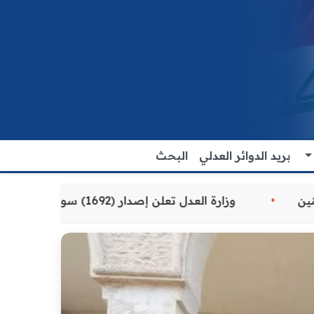
بريد الدوائر العدلي
البحث
ة المقدمة للمواطنين
وزارة العدل تعلن إصدار (1692) سوارًا إلكترونيًا لنزلاء سجن الناصرية المركزي لتنظيم التعاملات المالية داخل المؤسسات الإصلاحية