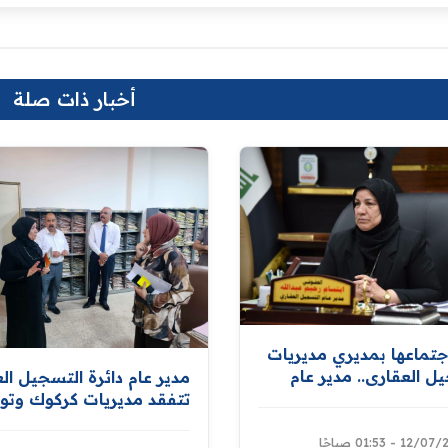
أخبار ذات صلة
جتماعها بمديري مديريات
ل العقاري.. مدير عام
مدير عام دائرة التسجيل ال
ل العقاري توجّه
تتفقد مديريات كركوك وتو
ال جميع متطلبات إعداد
بتوفير كافة المستلزمات
بيانات المواطنين
للشروع باعداد قاعدة بيانات
1 - 01:53 صباحًا