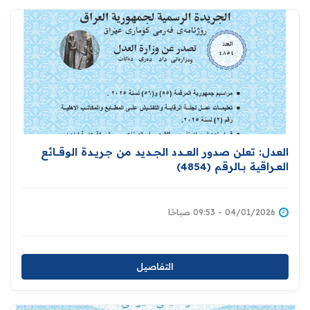
العدل: تعلن صدور العــــدد الجـــديد من جـريــدة ‏الوقــــائع
العــراقية بــالرقم (4854)‏
04/01/2026 - 09:53 صباحًا
التفاصيل