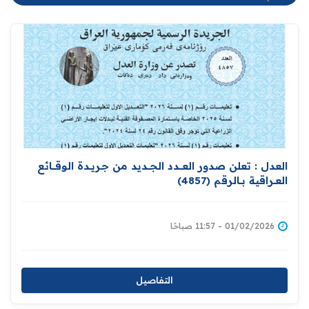
العدل : تعلن صدور العــــدد الجـــديد من جـريــدة ‏الوقــــائع
العــراقية بــالرقم (4857)‏
01/02/2026 - 11:57 صباحًا
التفاصيل