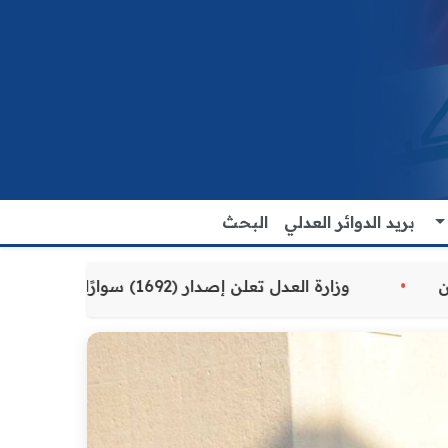
بريد الدوائر العدلي
البحث
مقدمة للمواطنين
وزارة العدل تعلن إصدار (1692) سوارًا إلكترونيًا لنزلاء سجن الناصرية المركزي لتنظيم التعاملات المالية داخل المؤسسات الإصلاحية