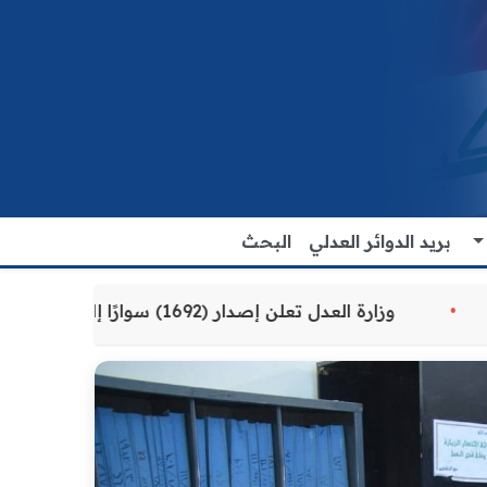
بريد الدوائر العدلي
البحث
قدمة للمواطنين
وزارة العدل تعلن إصدار (1692) سوارًا إلكترونيًا لنزلاء سجن الناصرية المركزي لتنظيم التعاملات المالية داخل المؤسسات الإصلاحية