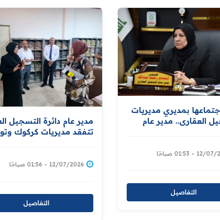
جتماعها بمديري مديريات
ل العقاري.. مدير عام
مدير عام دائرة التسجيل ال
ل العقاري توجّه
تتفقد مديريات كركوك وتو
ال جميع متطلبات إعداد
بتوفير كافة المستلزمات
بيانات المواطنين
للشروع باعداد قاعدة بيانات
1 - 01:53 صباحًا
ين للعقارات إسناداً لمبادرة
للاراضي ومالكيها دعما لمبا
12/07/2026 - 01:56 صباحًا
المليون قطعة
توزيع المليون قطعة ارض
سكنية
التفاصيل
التفاصيل