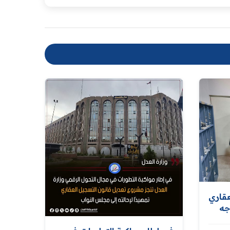
عقاري
جه