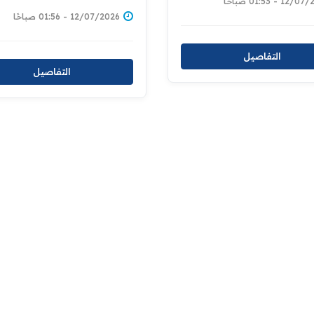
بيانات المواطنين
للشروع باعداد قاعدة بيانات
1 - 01:53 صباحًا
ين للعقارات إسناداً لمبادرة
للاراضي ومالكيها دعما لمبا
12/07/2026 - 01:56 صباحًا
المليون قطعة
توزيع المليون قطعة ارض
سكنية
التفاصيل
التفاصيل