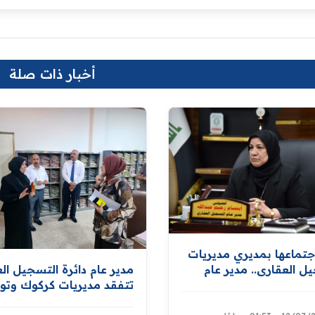
أخبار ذات صلة
جتماعها بمديري مديريات
ل العقاري.. مدير عام
مدير عام دائرة التسجيل ال
ل العقاري توجّه
تتفقد مديريات كركوك وتو
ال جميع متطلبات إعداد
بتوفير كافة المستلزمات