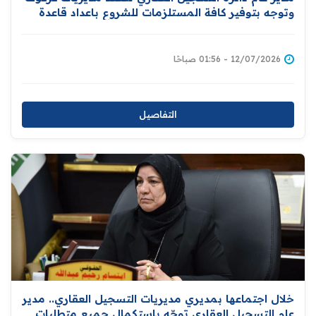
وتوجه بتوفير كافة المستلزمات للشروع باعداد قاعدة
بيانات للاراضي ومالكيها دعما لمبادرة توزيع المليون
قطعة ارض سكنية
12/07/2026 - 01:56 صباحًا
التفاصيل
خلال اجتماعها بمديري مديريات التسجيل العقاري.. مدير
عام التسجيل العقاري توجّه باستكمال جميع متطلبات