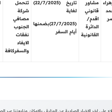
هراء
مشاور
تاريخ (22/7/2025)
تتحمل
ل
مد
قانوني
لغاية
شركة
ر
اقدم/
مصافي
(27/7/2025)بضمنها
الدائرة
الجنوب
أيام السفر
القانونية
نفقات
الايفاد
والسفركافة
اع على اخر الاخبار الصادرة عن الوزارة ، بالإمكان متابعتنا عبر 