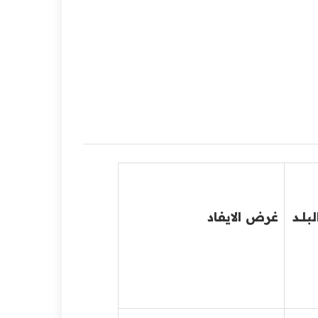
لبـلـــد
غرض الايفاد