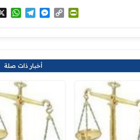
cebook
X
WhatsApp
Telegram
Messenger
Copy
PrintFriendly
Link
أخبار ذات صلة