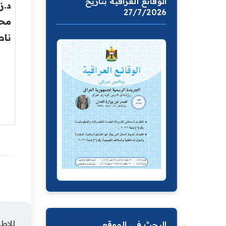
الوقائع العراقية بتاريخ
د.ز
27/7/2026
مح
ناص
للإطل
البحث في الموقع