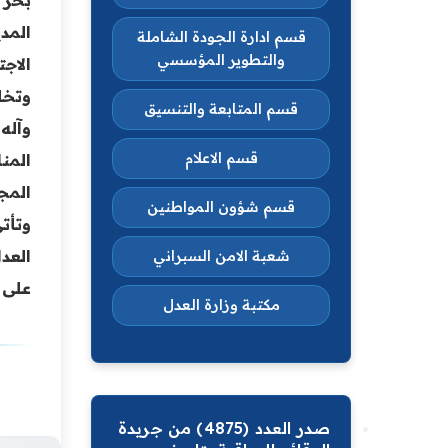
المد
قسم ادارة الجودة الشاملة
والتطوير المؤسسي
الاج
وتخل
قسم المتابعة والتنسيق
وآله
قسم الاعلام
المن
المج
قسم شؤون المواطنين
وتأت
العد
شعبة الامن السبراني
على 
مكتبة وزارة العدل
صدر العدد (4875) من جريدة