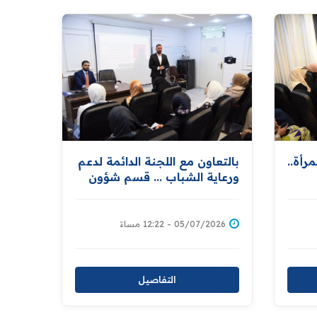
بالتعاون مع اللجنة الدائمة لدعم
رأة..
ورعاية الشباب ... قسم شؤون
المرأة ينظم ورشة تثقيفية حول
وق
تمكين المرأة في جهود الإغاثة
يذ
والمبادرات التطوعية
05/07/2026 - 12:22 مساءً
التفاصيل