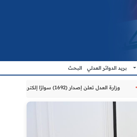
بريد الدوائر العدلي
البحث
للمواطنين
وزارة العدل تعلن إصدار (1692) سوارًا إلكترونيًا لنزلاء سجن الناصرية المركزي لتنظيم التعاملات المالية داخل المؤسسات الإصلاحية