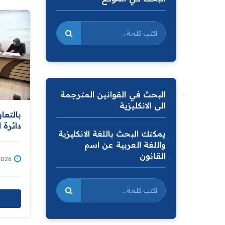
البحث في القوانين المترجمة
الى الانكليزية
بالتعا
دائرة 
يمكنك البحث باللغة الانكليزية
توعوي
واللغة العربية عن اسم
المرأة
القانون
رقم (٤٥) لسنة ١٩٨٠"
/05/2026