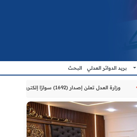
بريد الدوائر العدلي
البحث
ة للمواطنين
وزارة العدل تعلن إصدار (1692) سوارًا إلكترونيًا لنزلاء سجن الناصرية المركزي لتنظيم التعاملات المالية داخل المؤسسات الإصلاحية