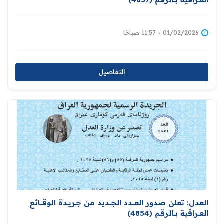
01/02/2026 - 11:57 صباحًا
التفاصيل
العدل: تعلن صدور العــــدد الجـــديد من جـريــدة ‏الوقــــائع
العــراقية بــالرقم (4854)‏