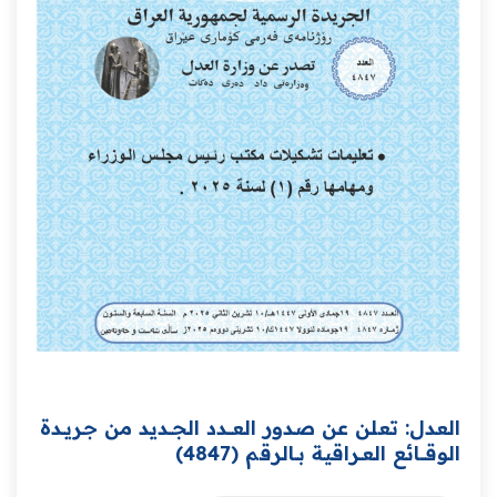
العدل: تعلن عن صدور العــــدد الجـــديد من جـريــدة
‏الوقــــائع العــراقية بــالرقم (4847)‏