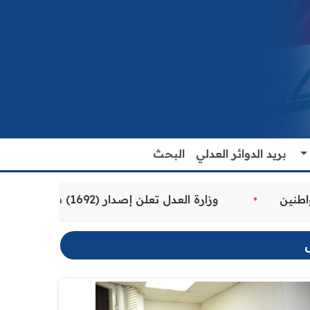
بريد الدوائر العدلي
البحث
ة المقدمة للمواطنين
وزارة العدل تعلن إصدار (1692) سوارًا إلكترونيًا لنزلاء سجن الناصرية المركزي لتنظيم التعاملات المالية داخل المؤسسات الإصلاحية