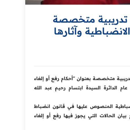
ة تدريبية متخصصة
لانضباطية وآثارها
دريبية متخصصة بعنوان "أحكام رفع أو إلغاء
عام الدائرة السيدة ابتسام رحيم عبد الله
انضباطية المنصوص عليها في قانون انضباط
لعام رقم (4) لسنة 1991 المعدل، مع بيان الحالات التي يجوز فيها رفع أو إلغاء