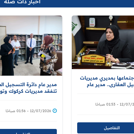
أخبار ذات صلة
جتماعها بمديري مديريات
ل العقاري.. مدير عام
مدير عام دائرة التسجيل ال
ل العقاري توجّه
تتفقد مديريات كركوك وتو
ال جميع متطلبات إعداد
بتوفير كافة المستلزمات
بيانات المواطنين
للشروع باعداد قاعدة بيانات
1 - 01:53 صباحًا
ين للعقارات إسناداً لمبادرة
للاراضي ومالكيها دعما لمبا
12/07/2026 - 01:56 صباحًا
المليون قطعة
توزيع المليون قطعة ارض
سكنية
التفاصيل