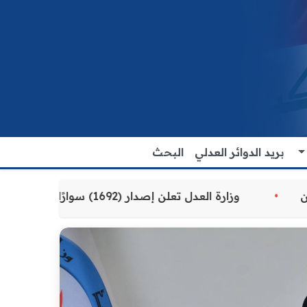
بريد الدوائر العدلي
البحث
مقدمة للمواطنين
وزارة العدل تعلن إصدار (1692) سوارًا إلكترونيًا لنزلاء سجن الناصرية المركزي لتنظيم التعاملات المالية داخل المؤسسات الإصلاحية