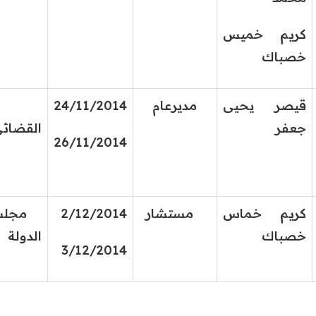
كريم خميس
خصباك
قيصر يحيى
مديرعام
24/11/2014
الم
جعفر
القضائ
26/11/2014
كريم خماس
مستشار
2/12/2014
مجلس
خصباك
الدولة
3/12/2014