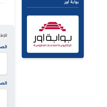
بوابة اور
للإطل
الصف
الصف