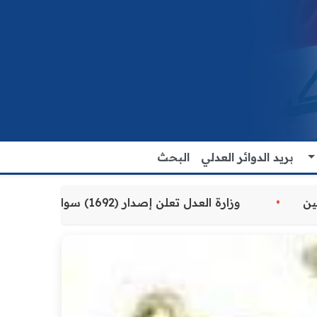
بريد الدوائر العدلي
البحث
ة المقدمة للمواطنين
وزارة العدل تعلن إصدار (1692) سوارًا إلكترونيًا لنزلاء سجن الناصرية المركزي لتنظيم التعاملات المالية داخل المؤسسات الإصلاحية