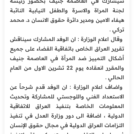
‏سيشارك في العاصمة جنيف بحضور رئيسة
لجنة المراة والاسرة ‏والطفل النيابية النائبة
هيفاء الامين ومدير دائرة حقوق الانسان ‏د. مح
مد
تركي .‏
وقال اعلام الوزارة : ان الوفد المشارك سيناقش
تقرير العراق الخاص باتفاقية القضاء على جميع
‏أشكال التمييز ضد المرأة في العاصمة جنيف
والمقرر انعقاده ‏يوم 22 تشرين الاول من العام
الحالي .‏
واضاف اعلام الوزارة : ان الوفد قدم شرحاً عن
الاستعداد الفني ‏واللوجستي للمشاركة وتحديث
المعلومات الخاصة بتنفيذ العراق ‏للاتفاقية
الدولية ، اضافة الى دور وزارة العدل في تنفيذ
‏التزامات العراق الدولية في مجال حقوق الإنسان