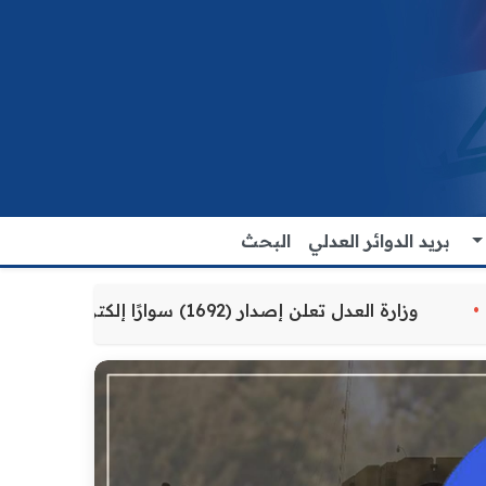
بريد الدوائر العدلي
البحث
ة للمواطنين
وزارة العدل تعلن إصدار (1692) سوارًا إلكترونيًا لنزلاء سجن الناصرية المركزي لتنظيم التعاملات المالية داخل المؤسسات الإصلاحية