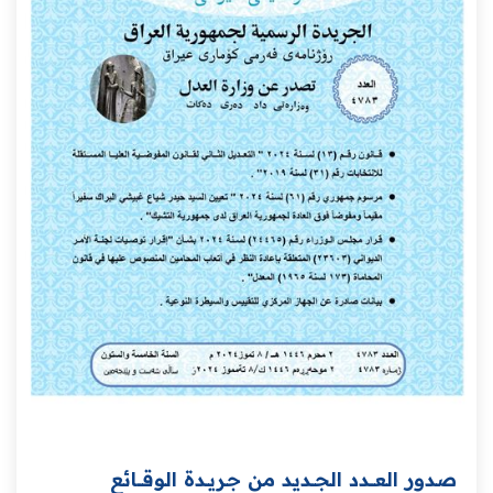
صدور العــــدد الجـــديد من جـريــدة ‏الوقــــائع