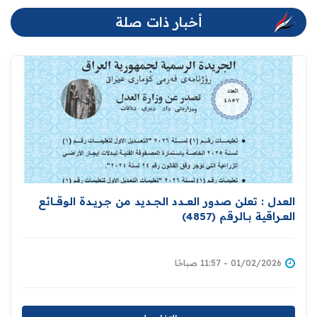
أخبار ذات صلة
العدل : تعلن صدور العــــدد الجـــديد من جـريــدة ‏الوقــــائع
العــراقية بــالرقم (4857)‏
01/02/2026 - 11:57 صباحًا