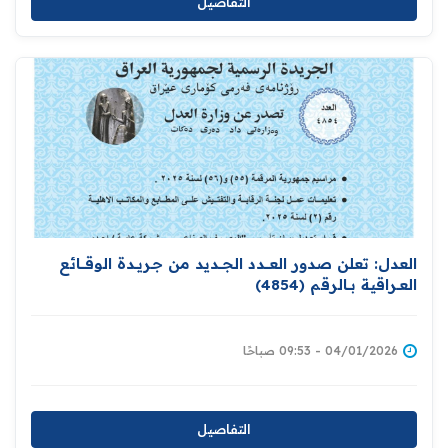
التفاصيل
العدل: تعلن صدور العــــدد الجـــديد من جـريــدة ‏الوقــــائع
العــراقية بــالرقم (4854)‏
04/01/2026 - 09:53 صباحًا
التفاصيل