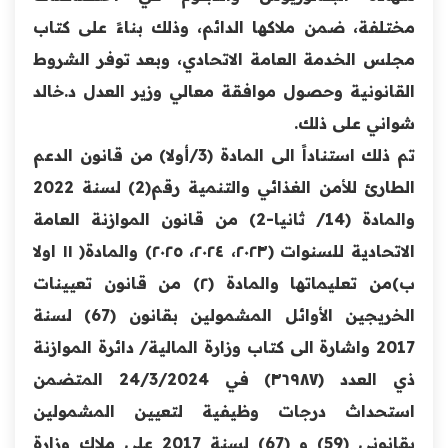
مختلفة، ضمن ملاكها الدائم، وذلك بناءً على كتاب
مجلس الخدمة العامة الاتحادي، وبعد توفر الشروط
القانونية وحصول موافقة معالي وزير العدل د.خالد
شواني على ذلك.
تم ذلك استناداً الى المادة (3/أولا) من قانون الدعم
الطارئ للأمن الغذائي والتنمية رقم(2) لسنة 2022
والمادة (14/ ثانيا-2) من قانون الموازنة العامة
الاتحادية للسنوات (٢٠٢٣، ٢٠٢٤، ٢٠٢٥) والمادة( ١١ اولا
ب)من تعليماتها والمادة (٢) من قانون تعيينات
الخريجين الأوائل المشمولين بقانون (67) لسنة
2017 واشارة الى كتاب وزارة المالية/ دائرة الموازنة
ذي العدد (٣٦٩٨٧) في 24/3/2024 المتضمن
استحداث درجات وظيفية لتعيين المشمولين
بقانوني (59) و (67) لسنة 2017 على ملاك وزارة