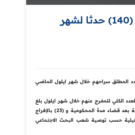
وزارة العدل تعلن عن إطلاق سراح (140) حدثا لشهر
دد المطلق سراحهم خلال ‏شهر ايلول الماضي
عدد الكلي للمفرج عنهم خلال شهر ايلول بلغ
(140) حدث بينهم (66) حدثاً موقوفا تم الإفراج عنه و (51) تخلية بعد قضاء مدة المحكومية و (23) بالإفراج
هيلية حسب توصية شعب البحث الاجتماعي