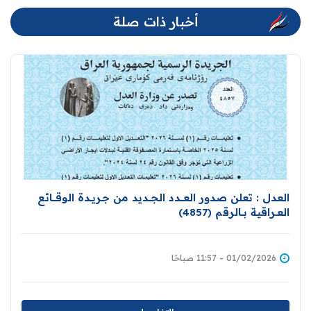
أخبار ذات صلة
العدل : تعلن صدور العــــدد الجـــديد من جـريــدة ‏الوقــــائع
العــراقية بــالرقم (4857)‏
01/02/2026 - 11:57 صباحًا