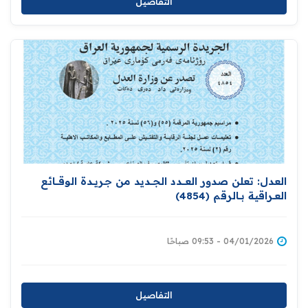
التفاصيل
العدل: تعلن صدور العــــدد الجـــديد من جـريــدة ‏الوقــــائع
العــراقية بــالرقم (4854)‏
04/01/2026 - 09:53 صباحًا
التفاصيل