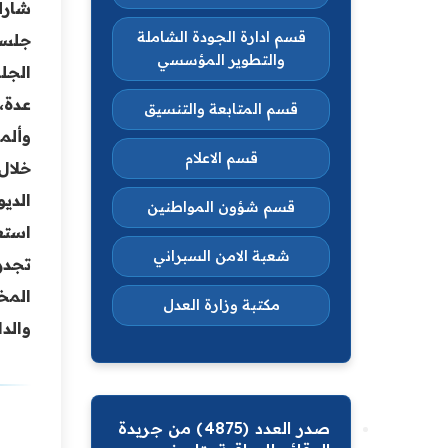
قسم ادارة الجودة الشاملة
جلسة
والتطوير المؤسسي
الجل
عدة، 
قسم المتابعة والتنسيق
وألما
قسم الاعلام
خلال
قسم شؤون المواطنين
استعرض د
شعبة الامن السبراني
المخ
مكتبة وزارة العدل
والد
صدر العدد (4875) من جريدة