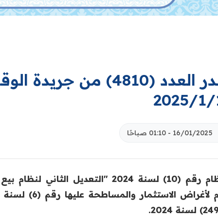
صدر العدد (4810) من جري
2025/1/
16/01/2025 - 01:10 صباحًا
- نظام رقم (10) لسنة 2024 "التعديل ا