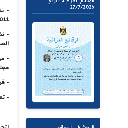
الوقائع العراقية بتاريخ
27/7/2026
2011" الصادر بقرار مجلس الوزراء رقم (021
الصادر
مجلس
- قرار 
- تعل
لتحم
البحث في الموقع