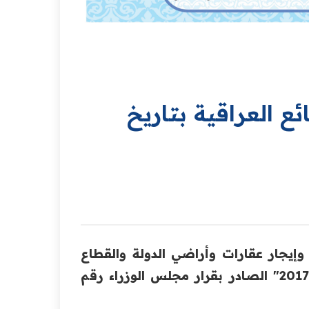
دة الوقائع العراقية بتاريخ
لثاني لنظام بيع وإيجار عقارات وأراضي الدولة والقطاع
العام لأغراض الاستثمار والمساطحة عليها رقم (6) لسنة 2017" الصادر بقرار مجلس الوزراء رقم