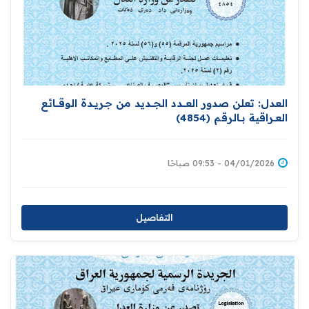
العدل: تعلن صدور العــــدد الجـــديد من جـريــدة ‏الوقــــائع
العــراقية بــالرقم (4854)‏
04/01/2026 - 09:53 صباحًا
التفاصيل