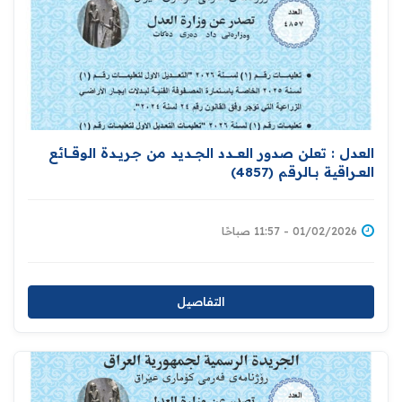
العدل : تعلن صدور العــــدد الجـــديد من جـريــدة ‏الوقــــائع
العــراقية بــالرقم (4857)‏
01/02/2026 - 11:57 صباحًا
التفاصيل