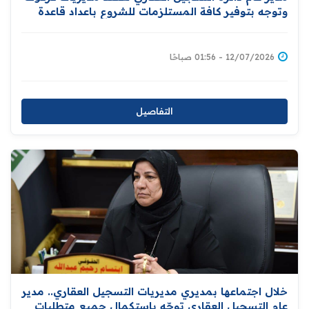
وتوجه بتوفير كافة المستلزمات للشروع باعداد قاعدة
بيانات للاراضي ومالكيها دعما لمبادرة توزيع المليون
قطعة ارض سكنية
12/07/2026 - 01:56 صباحًا
التفاصيل
خلال اجتماعها بمديري مديريات التسجيل العقاري.. مدير
عام التسجيل العقاري توجّه باستكمال جميع متطلبات