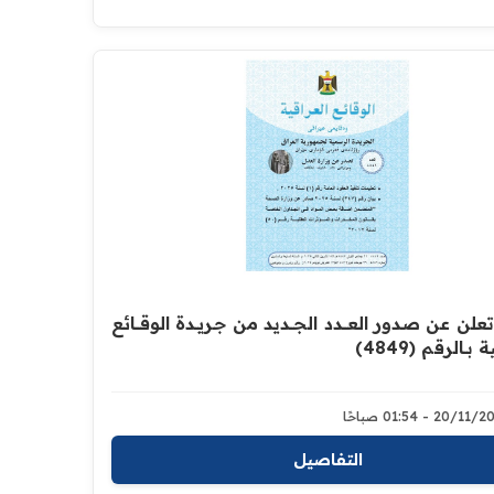
لن عن صدور العــــدد الجـــديد من جـريــدة ‏الوقــــائع
 بــالرقم (4849)‏
20/1 - 01:54 صباحًا
التفاصيل