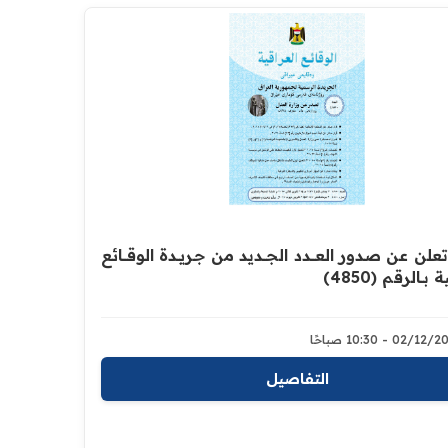
لن عن صدور العــــدد الجـــديد من جـريــدة ‏الوقــــائع
 بــالرقم (4850)‏
02/1 - 10:30 صباحًا
التفاصيل