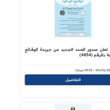
علن صدور العــــدد الجـــديد من جـريــدة ‏الوقــــائع
 بــالرقم (4854)‏
04/0 - 09:53 صباحًا
التفاصيل