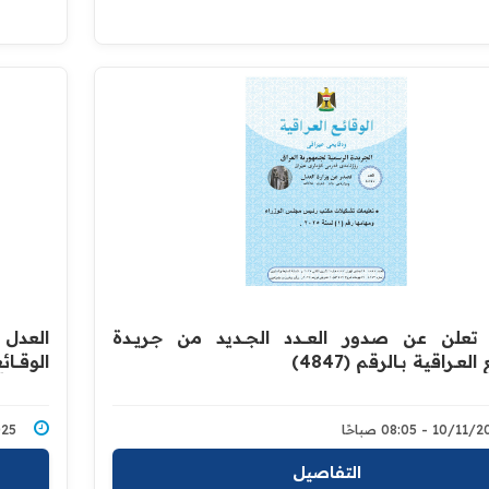
تعلن عن صدور العــــدد الجـــديد من جـريــدة
العدل 
ع العــراقية بــالرقم (4847)‏
‏الوقــــا
10/ - 08:05 صباحًا
1/2025
التفاصيل