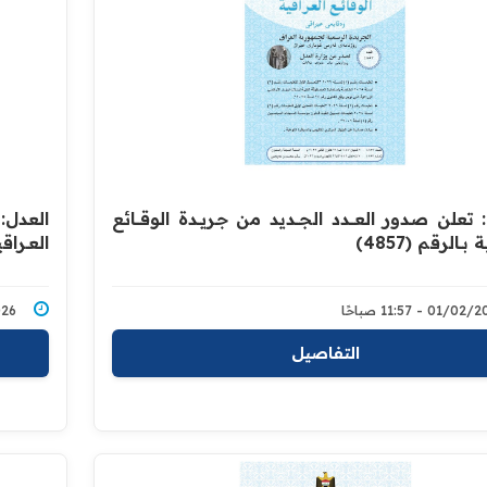
تعلن صدور العــــدد الجـــديد من جـريــدة ‏الوقــــائع
العدل: ت
بــالرقم (4857)‏
العــراقية
01/0 - 11:57 صباحًا
1/2026
التفاصيل