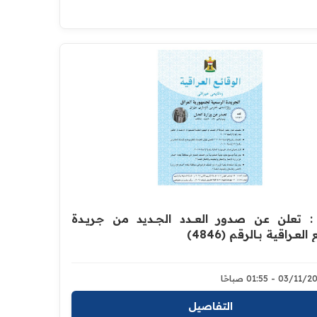
: تعلن عن صدور العــــدد الجـــديد من جـريــدة
ئع العــراقية بــالرقم (4846)‏
03/1 - 01:55 صباحًا
التفاصيل