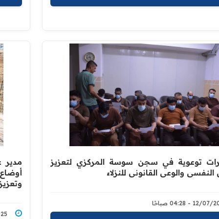
ات توعوية في سجن سوسة المركزي لتعزيز
مدير ع
 النفسي والوعي القانوني للنزلاء
أوضاع ا
وتعزيز
12/0 - 04:28 صباحًا
7/2025