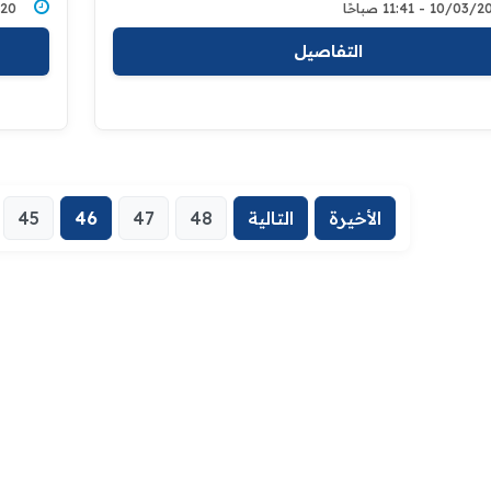
10/0 - 11:41 صباحًا
/2020
التفاصيل
الأخيرة
التالية
48
47
46
45