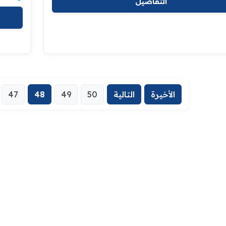
التفاصيل
الأخيرة
التالية
50
49
48
47