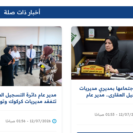
أخبار ذات صلة
جتماعها بمديري مديريات
ل العقاري.. مدير عام
مدير عام دائرة التسجيل ال
ل العقاري توجّه
تتفقد مديريات كركوك وتو
ال جميع متطلبات إعداد
بتوفير كافة المستلزمات
بيانات المواطنين
للشروع باعداد قاعدة بيانات
1 - 01:53 صباحًا
ين للعقارات إسناداً لمبادرة
للاراضي ومالكيها دعما لمبا
12/07/2026 - 01:56 صباحًا
المليون قطعة
توزيع المليون قطعة ارض