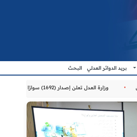
بريد الدوائر العدلي
البحث
قدمة للمواطنين
وزارة العدل تعلن إصدار (1692) سوارًا إلكترونيًا لنزلاء سجن الناصرية المركزي لتنظيم التعاملات المالية داخل المؤسسات الإصلاحية