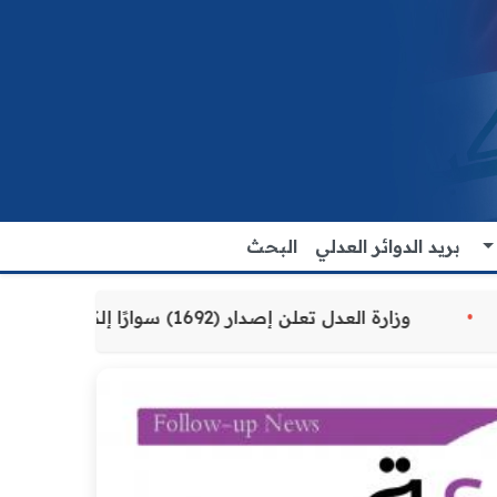
بريد الدوائر العدلي
البحث
قدمة للمواطنين
وزارة العدل تعلن إصدار (1692) سوارًا إلكترونيًا لنزلاء سجن الناصرية المركزي لتنظيم التعاملات المالية داخل المؤسسات الإصلاحية