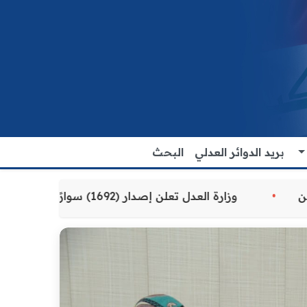
بريد الدوائر العدلي
البحث
لمقدمة للمواطنين
وزارة العدل تعلن إصدار (1692) سوارًا إلكترونيًا لنزلاء سجن الناصرية المركزي لتنظيم التعاملات المالية داخل المؤسسات الإصلاحية