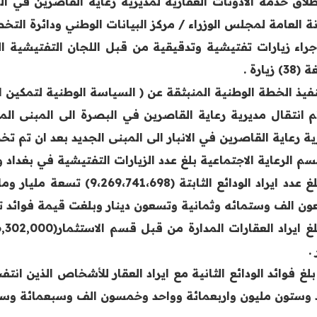
اطلاق خدمة الاذونات العقارية لمديرية رعاية القاصرين في الر
نة العامة لمجلس الوزراء / مركز البيانات الوطني ودائرة التخط
اجراء زيارات تفتيشية وتدقيقية من قبل اللجان التفتيشية ا
) زيارة .
تم انتقال مديرية رعاية القاصرين في البصرة الى المبنى ال
ية رعاية القاصرين في الانبار الى المبنى الجديد بعد ان تم 
8- بلغ عدد ايراد الودائع الث
ن الف وستمائه وثمانية وتسعون دينار وبلغت قيمة فوائد تلك الودائع (11,268،025,000
.
 وستون مليون واربعمائة وواحد وخمسون الف وسبعمائة وسبع