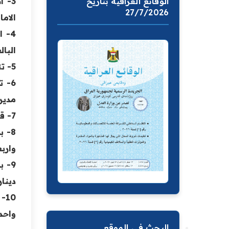
الوقائع العراقية بتاريخ
3- 
27/7/2026
الاما
4- 
البالغة (38
5- تنفيذ الخطة الوطنية المنبثقة عن ( السياسة الوطنية لتمكين اصحاب الهمم ( للاعوام 2024 – 2028 ) .
6- 
مدير
7- قسم الرعاية الاجتماعية بلغ عدد الزيارات التفتيشية في بغداد والمحافظات (35) زيارة .
واربعو
دينار 
واحد
البحث في الموقع