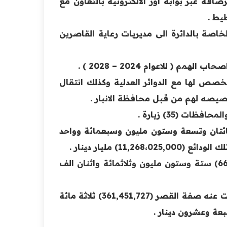
صافة عبر بوابة اور الالكترونية بالتعاون مع
يط .
لخاصة بالدائرة الى مديريات رعاية القاصرين
مخصص لها مع الدوائر العدلية وكذلك انتقال
تخصيصه لهم من قبل محافظة الانبار .
ابتة (9،269،741،698) تسعة مليار ومائتان وتسعة وستون مليون وسبعمائة وواحد
) مليار دينار .
9- بلغ ايراد العقارات المدارة من قبل قسم الاستثمار(66,302,000) ستة وستون مليون وثلاثمائة واثنان الف
10- بلغ فوائد الودائع الثانية مع ايراد العقار للأشخاص الذين انتفت عنه صفة القصر (361,451,727) ثلاثة مائة
ة وعشرون دينار .