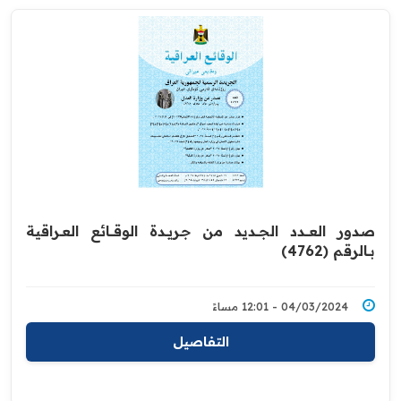
صدور العــــدد الجـــديد من جـريــدة ‏الوقــــائع العــراقية
بــالرقم (4762)‏
04/03/2024 - 12:01 مساءً
التفاصيل