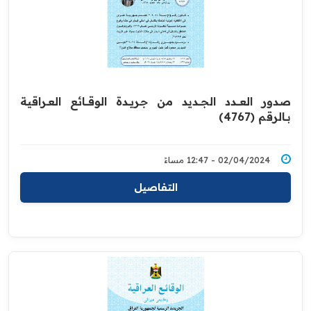
صدور العــــدد الجـــديد من جـريــدة ‏الوقــــائع العــراقية
بــالرقم (4767)‏
02/04/2024 - 12:47 مساءً
التفاصيل