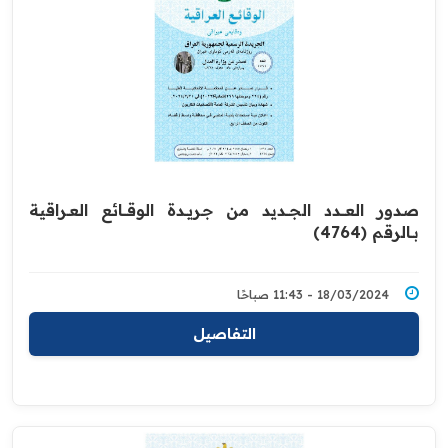
صدور العــــدد الجـــديد من جـريــدة ‏الوقــــائع العــراقية
بــالرقم (4764)‏
18/03/2024 - 11:43 صباحًا
التفاصيل