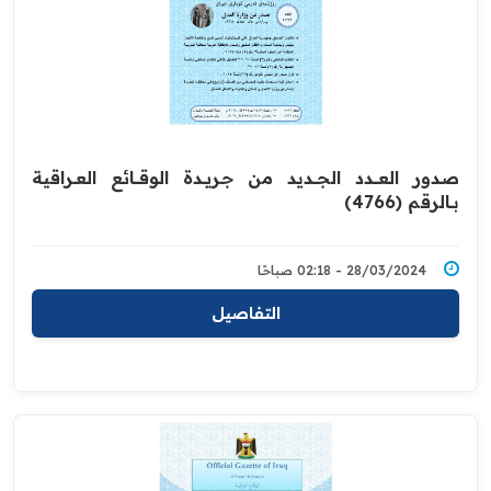
صدور العــــدد الجـــديد من جـريــدة ‏الوقــــائع العــراقية
بــالرقم (4766)‏
28/03/2024 - 02:18 صباحًا
التفاصيل