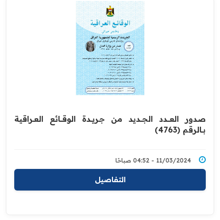
صدور العــــدد الجـــديد من جـريــدة ‏الوقــــائع العــراقية
بــالرقم (4763)‏
11/03/2024 - 04:52 صباحًا
التفاصيل