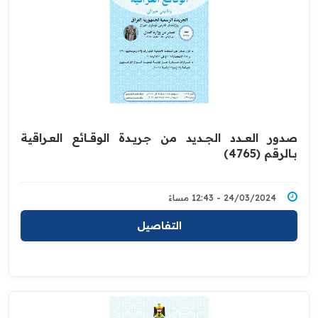
صدور العــــدد الجـــديد من جـريــدة ‏الوقــــائع العــراقية
بــالرقم (4765)‏
24/03/2024 - 12:43 مساءً
التفاصيل