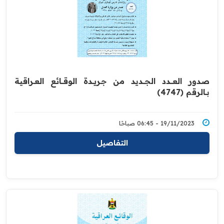
صدور العــــدد الجـــديد من جـريــدة ‏الوقــــائع العــراقية
بــالرقم (4747)‏
19/11/2023 - 06:45 صباحًا
التفاصيل