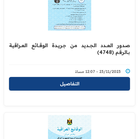
صدور العــــدد الجـــديد من جـريــدة ‏الوقــــائع العــراقية
بــالرقم (4748)‏
23/11/2023 - 12:07 مساءً
التفاصيل