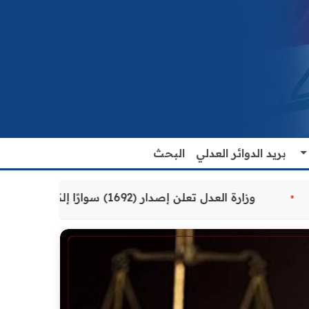
بريد الدوائر العدلي
البحث
ة للمواطنين
وزارة العدل تعلن إصدار (1692) سوارًا إلكترونيًا لنزلاء سجن الناصرية المركزي لتنظيم التعاملات المالية داخل المؤسسات الإصلاحية