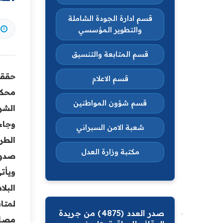
قسم ادارة الجودة الشاملة
والتطوير المؤسسي
قسم المتابعة والتنسيق
حققت 
قسم الاعلام
محكم
قسم شؤون المواطنين
الشر
وجاء
شعبة الامن السبراني
مكتبة وزارة العدل
صدور
ويأت
البل
لمتا
صدر العدد (4875) من جريدة
مصال