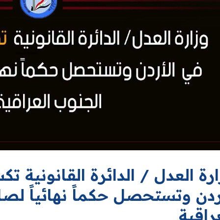
ارة العدل / الدائرة القانونية
أردن وتستحصل حكماً نهائياً ل
راقية