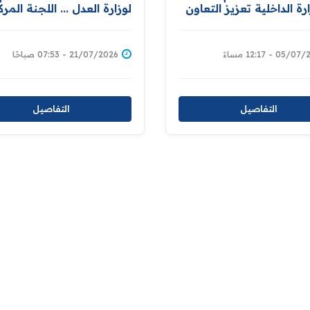
رة الداخلية تعزيز التعاون
لوزارة العدل ... اللجنة المرك
 لتامين المؤسسات
لاستقبال المقررين الخواص
حية
تبحث طلبات الزيارات وتعز
التزامات العراق في مجال 
05 - 12:17 مساءً
21/07/2026 - 07:53 صباحًا
الإنسان
التفاصيل
التفاصيل