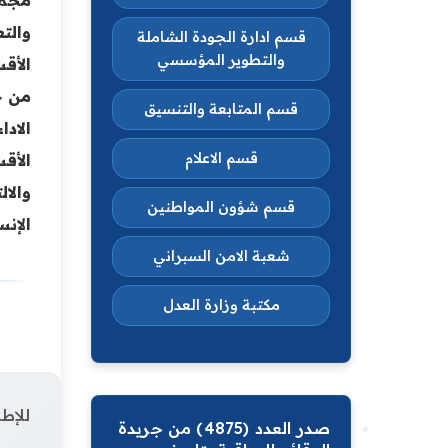
والت
قسم ادارة الجودة الشاملة
والتطوير المؤسسي
الأقس
من ج
قسم المتابعة والتنسيق
الاد
قسم الاعلام
الأق
والا
قسم شؤون المواطنين
الإنس
شعبة الامن السبراني
مكتبة وزارة العدل
للإطل
صدر العدد (4875) من جريدة