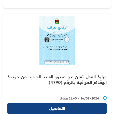
وزارة العدل تعلن عن صدور العــــدد الجـــديد من جـريــدة
‏الوقــــائع العــراقية بــالرقم (4790)‏
26/08/2024 - 11:40 صباحًا
التفاصيل