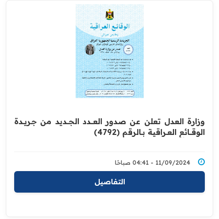
وزارة العدل تعلن عن صدور العــــدد الجـــديد من جـريــدة
‏الوقــــائع العــراقية بــالرقم (4792)‏
11/09/2024 - 04:41 صباحًا
التفاصيل