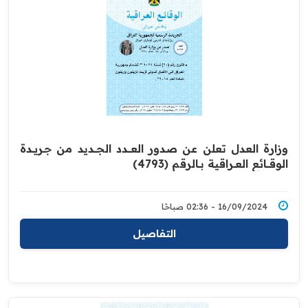
وزارة العدل تعلن عن صدور العــــدد الجـــديد من جـريــدة
‏الوقــــائع العــراقية بــالرقم (4793)‏
16/09/2024 - 02:36 صباحًا
التفاصيل