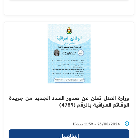
وزارة العدل تعلن عن صدور العــــدد الجـــديد من جـريــدة
‏الوقــــائع العــراقية بــالرقم (4789)‏
26/08/2024 - 11:39 صباحًا
التفاصيل