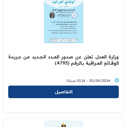
وزارة العدل تعلن عن صدور العــــدد الجـــديد من جـريــدة
‏الوقــــائع العــراقية بــالرقم (4795)‏
30/09/2024 - 01:16 صباحًا
التفاصيل