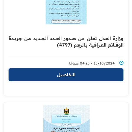
وزارة العدل تعلن عن صدور العــــدد الجـــديد من جـريــدة
‏الوقــــائع العــراقية بــالرقم (4797)‏
15/10/2024 - 04:25 صباحًا
التفاصيل